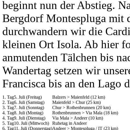
beginnt nun der Abstieg. N
Bergdorf Montespluga mit 
durchwandern wir die Cardi
kleinen Ort Isola. Ab hier 
anmutenden Tälchen bis na
Wandertag setzen wir unser
Francisca bis an den Lago d
1. Tag
5. Juli (Freitag)
Balzers > Maienfeld (12 km)
2. Tag
6. Juli (Samstag)
Maienfeld > Chur (25 km)
3. Tag
7. Juli (Sonntag)
Chur > Rothenbrunnen (20 km)
4. Tag
8. Juli (Montag)
Rothenbrunnen > Via Mala (18 km)
4. Tag
9. Juli (Dienstag)
Via Mala > Andeer (10 km)
5. Tag
10. Juli (Mittwoch)
Ruhetag in Andeer
6. Tag
11. Juli (Donnerstag)
Andeer > Montespluga / IT (23 km)